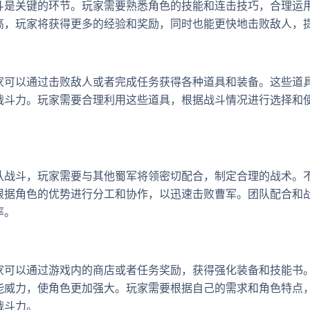
斗是关键的环节。玩家需要熟悉角色的技能和连击技巧，合理运
高，玩家将获得更多的经验和奖励，同时也能更快地击败敌人，
家可以通过击败敌人或者完成任务获得各种道具和装备。这些道
战斗力。玩家需要合理利用这些道具，根据战斗情况进行选择和
队战斗，玩家需要与其他蜀军将领密切配合，制定合理的战术。
根据角色的优势进行分工和协作，以迅速击败曹军。团队配合和
率。
家可以通过游戏内的商店或者任务奖励，获得强化装备和技能书
能威力，使角色更加强大。玩家需要根据自己的需求和角色特点
战斗力。