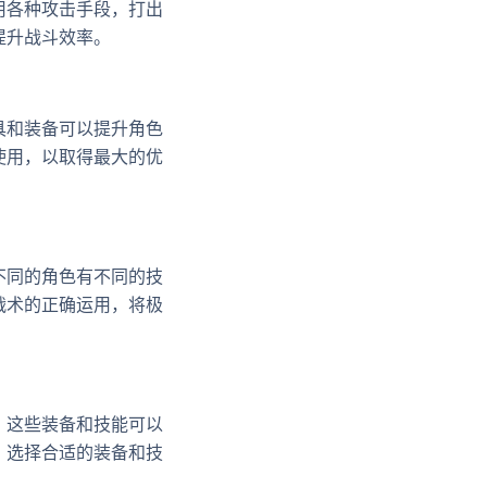
用各种攻击手段，打出
提升战斗效率。
具和装备可以提升角色
使用，以取得最大的优
不同的角色有不同的技
战术的正确运用，将极
。这些装备和技能可以
，选择合适的装备和技