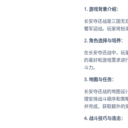
1. 游戏背景介绍：
长安夺还战是三国无
蜀军迎战。玩家将扮
2. 角色选择与培养：
在长安夺还战中，玩
的喜好和游戏需求进
斗力。
3. 地图与任务：
长安夺还战的地图设
理安排战斗顺序和策
并完成，获取额外的
4. 战斗技巧与连击：