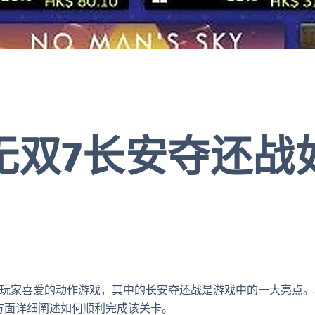
无双7长安夺还战
受玩家喜爱的动作游戏，其中的长安夺还战是游戏中的一大亮点
方面详细阐述如何顺利完成该关卡。