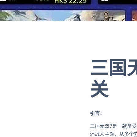
三国
关
引言：
三国无双7是一款备
还战为主题，从多个