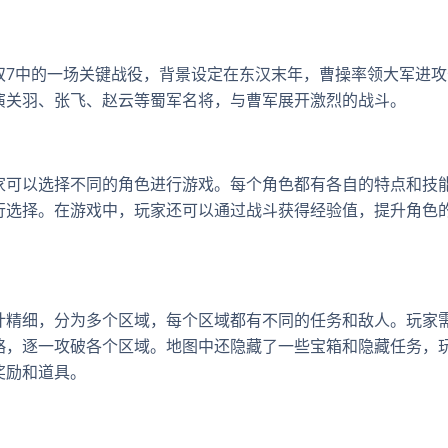
双7中的一场关键战役，背景设定在东汉末年，曹操率领大军进
演关羽、张飞、赵云等蜀军名将，与曹军展开激烈的战斗。
家可以选择不同的角色进行游戏。每个角色都有各自的特点和技
行选择。在游戏中，玩家还可以通过战斗获得经验值，提升角色
计精细，分为多个区域，每个区域都有不同的任务和敌人。玩家
略，逐一攻破各个区域。地图中还隐藏了一些宝箱和隐藏任务，
奖励和道具。