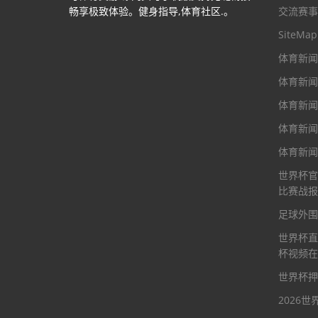
畅享极致体验。健身指导,体育社区.。
交流赛事
SiteMap
体育新闻
体育新闻
体育新闻
体育新闻
体育新闻
世界杯官
比赛战报
足球外围
世界杯直
杯视频在
世界杯押
2026